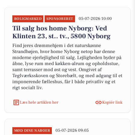
05-07-2026 10:00
BOLIGMARKED
SPONSORERET
Til salg hos home Nyborg: Ved
Klinten 23, st.. tv., 5800 Nyborg
Find jeres drømmehjem i det naturskønne
Strandhøjen, hvor home Nyborg netop har denne
moderne ejerlejlighed til salg. Lejligheden byder på
åbne, lyse rum med køkken-alrum og opholdsstue,
samt terrasser mod øst og vest. Omgivet af
Teglværksskoven og Storebælt, og med adgang til et
imponerende fælleshus, får I både privatliv og et
rigt socialt liv.
Læs hele artiklen her
Kopiér link
05-07-2026 09:05
MØD DINE NABOER