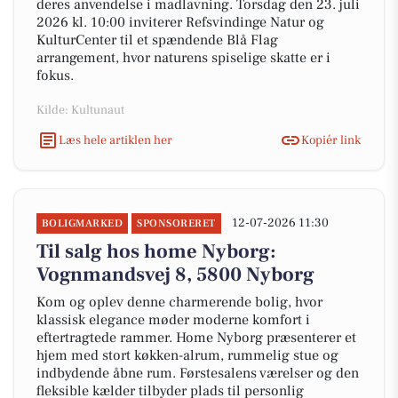
deres anvendelse i madlavning. Torsdag den 23. juli
2026 kl. 10:00 inviterer Refsvindinge Natur og
KulturCenter til et spændende Blå Flag
arrangement, hvor naturens spiselige skatte er i
fokus.
Kilde: Kultunaut
Læs hele artiklen her
Kopiér link
12-07-2026 11:30
BOLIGMARKED
SPONSORERET
Til salg hos home Nyborg:
Vognmandsvej 8, 5800 Nyborg
Kom og oplev denne charmerende bolig, hvor
klassisk elegance møder moderne komfort i
eftertragtede rammer. Home Nyborg præsenterer et
hjem med stort køkken-alrum, rummelig stue og
indbydende åbne rum. Førstesalens værelser og den
fleksible kælder tilbyder plads til personlig