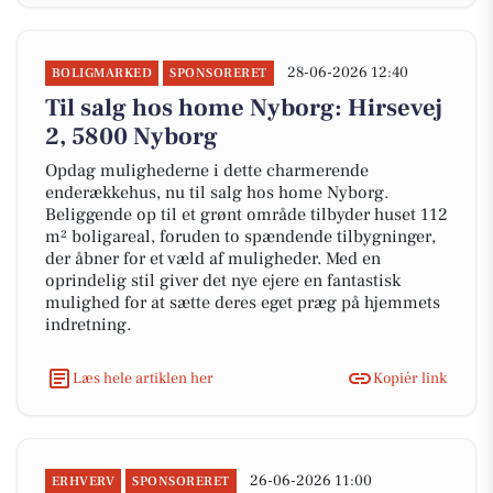
28-06-2026 12:40
BOLIGMARKED
SPONSORERET
Til salg hos home Nyborg: Hirsevej
2, 5800 Nyborg
Opdag mulighederne i dette charmerende
enderækkehus, nu til salg hos home Nyborg.
Beliggende op til et grønt område tilbyder huset 112
m² boligareal, foruden to spændende tilbygninger,
der åbner for et væld af muligheder. Med en
oprindelig stil giver det nye ejere en fantastisk
mulighed for at sætte deres eget præg på hjemmets
indretning.
Læs hele artiklen her
Kopiér link
26-06-2026 11:00
ERHVERV
SPONSORERET