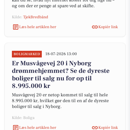
kan du se, hvad nyt internet koster for dig lige nu –
og om der er penge at spare ved at skifte.
Kilde:
TjekBredbånd
Læs hele artiklen her
Kopiér link
18-07-2026 13:00
BOLIGMARKED
Er Musvågevej 20 i Nyborg
drømmehjemmet? Se de dyreste
boliger til salg nu for op til
8.995.000 kr
Musvågevej 20 er netop kommet til salg til hele
8.995.000 kr, hvilket gør den til en af de dyreste
boliger til salg i Nyborg.
Kilde: Boliga
Læs hele artiklen her
Kopiér link