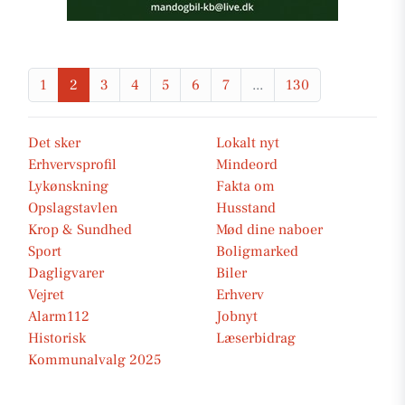
1
2
3
4
5
6
7
...
130
Det sker
Lokalt nyt
Erhvervsprofil
Mindeord
Lykønskning
Fakta om
Opslagstavlen
Husstand
Krop & Sundhed
Mød dine naboer
Sport
Boligmarked
Dagligvarer
Biler
Vejret
Erhverv
Alarm112
Jobnyt
Historisk
Læserbidrag
Kommunalvalg 2025