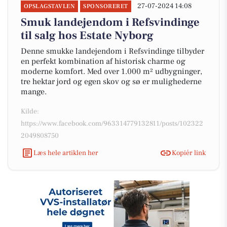
27-07-2024 14:08
OPSLAGSTAVLEN
SPONSORERET
Smuk landejendom i Refsvindinge
til salg hos Estate Nyborg
Denne smukke landejendom i Refsvindinge tilbyder
en perfekt kombination af historisk charme og
moderne komfort. Med over 1.000 m² udbygninger,
tre hektar jord og egen skov og sø er mulighederne
mange.
Kilde:
https://www.facebook.com/963314779132811/posts/102322
2049808750
Læs hele artiklen her
Kopiér link