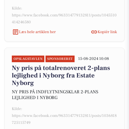
Kilde:
https://www.facebook.com/963314779132811/posts/1045510
414246580
Læs hele artiklen her
Kopiér link
15-08-2024 10:08
OPSLAGSTAVLEN
SPONSORERET
Ny pris på totalrenoveret 2-plans
lejlighed i Nyborg fra Estate
Nyborg
NY PRIS PÅ INDFLYTNINGSKLAR 2-PLANS
LEJLIGHED I NYBORG
Kilde:
https://www.facebook.com/963314779132811/posts/1036818
725115749