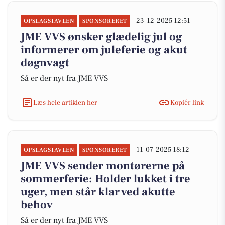
23-12-2025 12:51
OPSLAGSTAVLEN
SPONSORERET
JME VVS ønsker glædelig jul og
informerer om juleferie og akut
døgnvagt
Så er der nyt fra JME VVS
Læs hele artiklen her
Kopiér link
11-07-2025 18:12
OPSLAGSTAVLEN
SPONSORERET
JME VVS sender montørerne på
sommerferie: Holder lukket i tre
uger, men står klar ved akutte
behov
Så er der nyt fra JME VVS