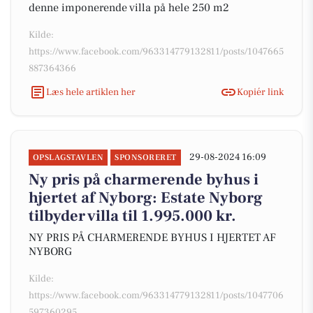
denne imponerende villa på hele 250 m2
Kilde:
https://www.facebook.com/963314779132811/posts/1047665
887364366
Læs hele artiklen her
Kopiér link
29-08-2024 16:09
OPSLAGSTAVLEN
SPONSORERET
Ny pris på charmerende byhus i
hjertet af Nyborg: Estate Nyborg
tilbyder villa til 1.995.000 kr.
NY PRIS PÅ CHARMERENDE BYHUS I HJERTET AF
NYBORG
Kilde:
https://www.facebook.com/963314779132811/posts/1047706
597360295