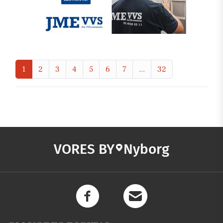
1
2
3
4
5
6
7
...
32
VORES BY
Nyborg