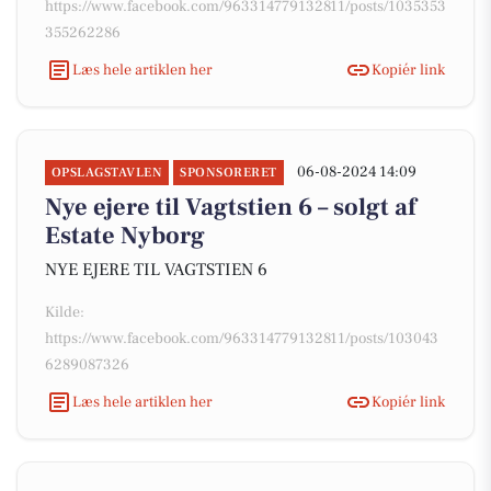
https://www.facebook.com/963314779132811/posts/1035353
355262286
Læs hele artiklen her
Kopiér link
06-08-2024 14:09
OPSLAGSTAVLEN
SPONSORERET
Nye ejere til Vagtstien 6 – solgt af
Estate Nyborg
NYE EJERE TIL VAGTSTIEN 6
Kilde:
https://www.facebook.com/963314779132811/posts/103043
6289087326
Læs hele artiklen her
Kopiér link