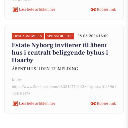
Læs hele artiklen her
Kopiér link
28-08-2024 16:09
OPSLAGSTAVLEN
SPONSORERET
Estate Nyborg inviterer til åbent
hus i centralt beliggende byhus i
Haarby
ÅBENT HUS UDEN TILMELDING
Kilde:
https://www.facebook.com/963314779132811/posts/1046961
434101478
Læs hele artiklen her
Kopiér link