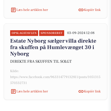
Læs hele artiklen her
Kopiér link
03-09-2024 12:08
OPSLAGSTAVLEN
SPONSORERET
Estate Nyborg sælger villa direkte
fra skuffen på Humlevænget 30 i
Nyborg
DIREKTE FRA SKUFFEN TIL SOLGT
Kilde:
https://www.facebook.com/963314779132811/posts/1051315
570332731
Læs hele artiklen her
Kopiér link