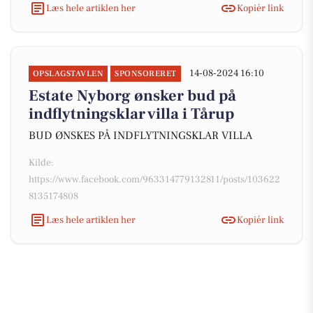
Læs hele artiklen her
Kopiér link
14-08-2024 16:10
OPSLAGSTAVLEN
SPONSORERET
Estate Nyborg ønsker bud på
indflytningsklar villa i Tårup
BUD ØNSKES PÅ INDFLYTNINGSKLAR VILLA
Kilde:
https://www.facebook.com/963314779132811/posts/103622
8135174808
Læs hele artiklen her
Kopiér link