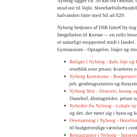
Nyborg ligger ca. 30 km fra Odense, 
mod øst til Vejle. Storebæltsforbind
halvanden time med bil ad E20.
Nyborg betjenes af DSB InterCity-to
færgefarten til Korsør — en rolle br
et naturligt stoppested midt i lande
Gymnasium – Optagelse, linjer og stu
Boliger i Nyborg – Køb, leje o
overblik over priser, kvarterer
Nyborg Kommune – Borgerservic
job, genbrugsstation og forsyni
Nyborg Slot – Historie, besøg o
Danehof, åbningstider, priser
Nyheder fra Nyborg – Lokale nyh
og det, der rører sig i byen og
Overnatning i Nyborg – Hotelle
til budgetvenlige værelser i cen
Restauranter i Nyborg – Spisest