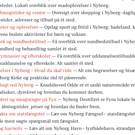
steder. Lokalt overblik over madoplevelser i Nyborg.
åbningstider og centre
— Oversigt over shopping i Nyborg: daglig
tider, adresser og tilbud på ét sted.
teter og oplevelser
— Opdag sport og fritid i Nyborg: badeland, ka
ens bedste aktiviteter for børn og voksne.
tek og sundhedstilbud
— Få overblik over sundhedstilbud i Nybo
undhed og behandling samlet ét sted.
gymnasier og efterskoler
— Få overblik over uddannelsestilbudde
suddannelse og efterskole. Alt samlet ét sted.
elser i Nyborg – Hvad du skal vide
— Alt om begravelser og bisæ
org Kirke og praktiske råd til pårørende.
sigt ved Nyborg
— Knudshoved Odde er et unikt naturområde ve
udsskov, dyrelivet og hvordan du kommer derhen.
nderi og smagninger på Fyn
— Nyborg Destilleri er Fyns lokale 
åbningstider, priser og hvordan du finder frem.
akta om statsfængslet
— Lær om Nyborg Fængsel – statsfængslets 
 de mest søgte spørgsmål om fængslet.
og havneliv
— Læs alt om Nyborg Havn – lystbådehavn, strandpr