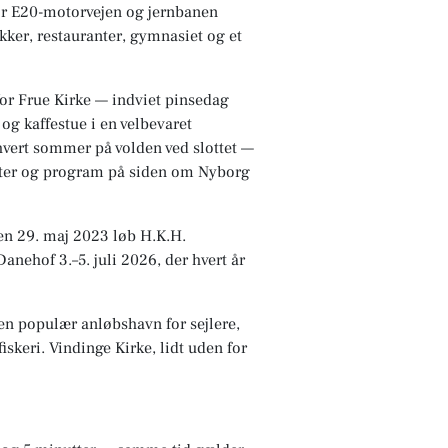
or E20-motorvejen og jernbanen
er, restauranter, gymnasiet og et
Vor Frue Kirke — indviet pinsedag
 kaffestue i en velbevaret
 hvert sommer på volden ved slottet —
etter og program på siden om Nyborg
den 29. maj 2023 løb H.K.H.
nehof 3.–5. juli 2026, der hvert år
en populær anløbshavn for sejlere,
skeri. Vindinge Kirke, lidt uden for