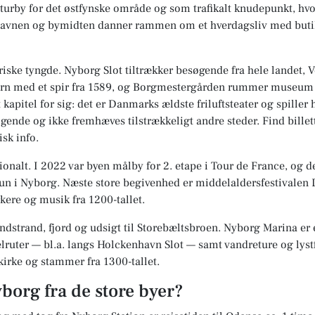
turby for det østfynske område og som trafikalt knudepunkt, hv
avnen og bymidten danner rammen om et hverdagsliv med butikk
riske tyngde. Nyborg Slot tiltrækker besøgende fra hele landet, 
rn med et spir fra 1589, og Borgmestergården rummer museum og
apitel for sig: det er Danmarks ældste friluftsteater og spiller
gende og ikke fremhæves tilstrækkeligt andre steder. Find bill
isk info.
ionalt. I 2022 var byen målby for 2. etape i Tour de France, og 
 i Nyborg. Næste store begivenhed er middelaldersfestivalen Da
ere og musik fra 1200-tallet.
ndstrand, fjord og udsigt til Storebæltsbroen. Nyborg Marina er 
uter — bl.a. langs Holckenhavn Slot — samt vandreture og lystfi
kirke og stammer fra 1300-tallet.
yborg fra de store byer?