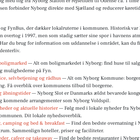
og med tog fra Nyborg Station er rejsetiden til Odense ca. 1 ti
elsen forbinder Nyborg direkte med Sjælland og reducerer køreti
g og FynBus, der dækker lokalruterne i kommunen. Historisk va
oen overtog i 1997, men som stadig sætter sine spor i havnens a
t. Har du brug for information om uddannelse i området, kan du
denterliv.
g boligmarked
— Alt om boligmarkedet i Nyborg: find huse til salg
 og mulighederne på Fyn.
e, selvbetjening og rådhus
— Alt om Nyborg Kommune: borgerse
ng. Få overblik over kommunens tilbud til borgerne.
g åbningstider
— Nyborg Slot er Danmarks ældst bevarede kongeb
 og kommende arrangementer som Nyborg Voldspil.
eder og aktuelle historier
— Følg med i lokale nyheder fra Nybo
 kommunen. Dit lokale nyhedsoverblik.
r, camping og bed & breakfast
— Find den bedste overnatning i N
trum. Sammenlign hoteller, priser og faciliteter.
eder, cafeer og takeaway
— Find de bedste restauranter i Nyborg 