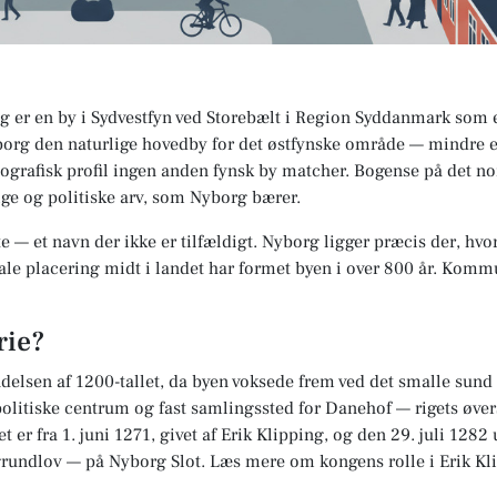
og er en by i Sydvestfyn ved Storebælt i Region Syddanmark som
borg den naturlige hovedby for det østfynske område — mindre 
grafisk profil ingen anden fynsk by matcher. Bogense på det nor
ge og politiske arv, som Nyborg bærer.
te
— et navn der ikke er tilfældigt. Nyborg ligger præcis der, hv
le placering midt i landet har formet byen i over 800 år. Komm
rie?
yndelsen af 1200-tallet, da byen voksede frem ved det smalle sun
olitiske centrum og fast samlingssted for Danehof — rigets øve
r fra 1. juni 1271, givet af Erik Klipping, og den 29. juli 12
rundlov — på Nyborg Slot. Læs mere om kongens rolle i Erik K