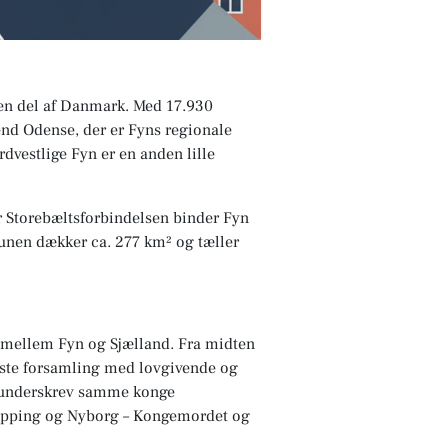
 en del af Danmark. Med 17.930
end Odense, der er Fyns regionale
dvestlige Fyn er en anden lille
or Storebæltsforbindelsen binder Fyn
unen dækker ca. 277 km² og tæller
d mellem Fyn og Sjælland. Fra midten
rste forsamling med lovgivende og
82 underskrev samme konge
lipping og Nyborg – Kongemordet og