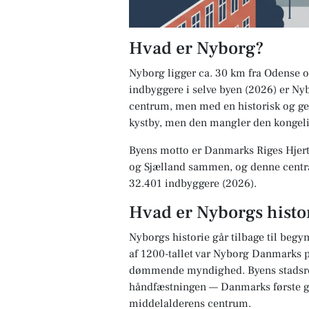
Hvad er Nyborg?
Nyborg ligger ca. 30 km fra Odense 
indbyggere i selve byen (2026) er Ny
centrum, men med en historisk og geo
kystby, men den mangler den kongeli
Byens motto er
Danmarks Riges Hjer
og Sjælland sammen, og denne centra
32.401 indbyggere (2026).
Hvad er Nyborgs histo
Nyborgs historie går tilbage til beg
af 1200-tallet var Nyborg Danmarks p
dømmende myndighed. Byens stadsret e
håndfæstningen — Danmarks første g
middelalderens centrum.