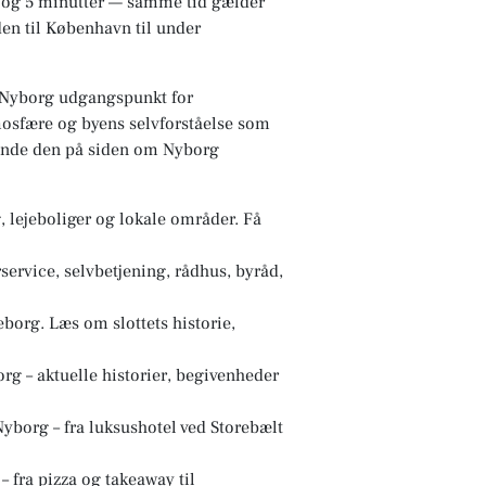
me og 5 minutter — samme tid gælder
den til København til under
r Nyborg udgangspunkt for
tmosfære og byens selvforståelse som
 finde den på siden om Nyborg
, lejeboliger og lokale områder. Få
rvice, selvbetjening, rådhus, byråd,
org. Læs om slottets historie,
rg – aktuelle historier, begivenheder
yborg – fra luksushotel ved Storebælt
– fra pizza og takeaway til