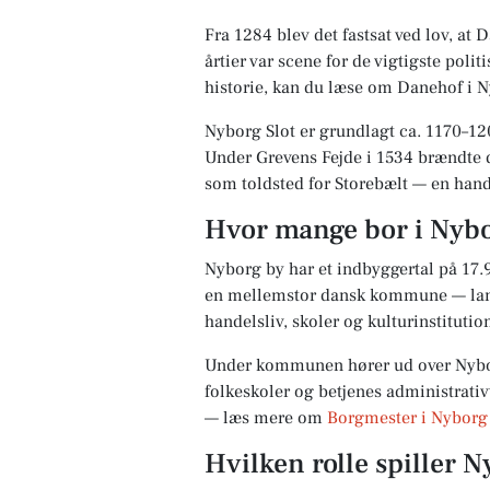
Fra 1284 blev det fastsat ved lov, at
årtier var scene for de vigtigste poli
historie, kan du læse om Danehof i 
Nyborg Slot er grundlagt ca. 1170–
Under Grevens Fejde i 1534 brændte d
som toldsted for Storebælt — en hande
Hvor mange bor i Nyb
Nyborg by har et indbyggertal på 1
en mellemstor dansk kommune — langt
handelsliv, skoler og kulturinstituti
Under kommunen hører ud over Nybo
folkeskoler og betjenes administrati
— læs mere om
Borgmester i Nyborg
Hvilken rolle spiller N