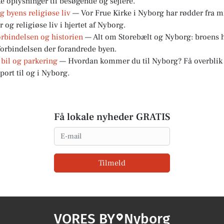
ke oplysninger til besøgende og sejlere.
g byens religiøse liv
— Vor Frue Kirke i Nyborg har rødder fra 
r og religiøse liv i hjertet af Nyborg.
orbindelsen og historien
— Alt om Storebælt og Nyborg: broens hi
forbindelsen der forandrede byen.
 bil og parkering
— Hvordan kommer du til Nyborg? Få overblik o
port til og i Nyborg.
Få lokale nyheder GRATIS
Email
Tilmeld
VORES BY
Nyborg