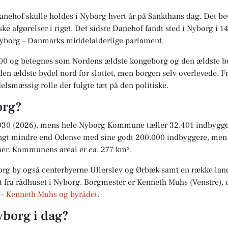
 Danehof skulle holdes i Nyborg hvert år på Sankthans dag. Det bet
tiske afgørelser i riget. Det sidste Danehof fandt sted i Nyborg i 
Nyborg – Danmarks middelalderlige parlament.
1200 og betegnes som Nordens ældste kongeborg og den ældste 
en ældste bydel nord for slottet, men borgen selv overlevede.
lsmæssig rolle der fulgte tæt på den politiske.
org?
7.930 (2026), mens hele Nyborg Kommune tæller 32.401 indbygg
 mindre end Odense med sine godt 200.000 indbyggere, men sto
oner. Kommunens areal er ca. 277 km².
rg by også centerbyerne Ullerslev og Ørbæk samt en række l
vt fra rådhuset i Nyborg. Borgmester er Kenneth Muhs (Venstre), 
 – Kenneth Muhs og byrådet
.
yborg i dag?