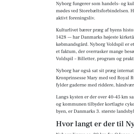
Nyborg fungerer som handels- og kul
mødes ved Storebæltsforbindelsen. H
aktivt foreningsliv.
Kulturlivet bærer præg af byens histo
1428 — har Danmarks højeste kirketå
købmandsgård. Nyborg Voldspil er et k
et faktum, der overrasker mange besø
Voldspil – Billetter, program og prakt
Nyborg har også sat sit præg internat
Kronprinsesse Mary med ved Royal Run
fylder gaderne med riddere, håndværk
Langs kysten er der over 40–45 km sa
og kommunen tilbyder kortlagte cykelr
byen, er Danmarks 3. største landsby
Hvor langt er der til N