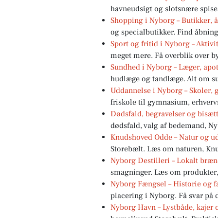
havneudsigt og slotsnære spise
Shopping i Nyborg – Butikker, 
og specialbutikker. Find åbnings
Sport og fritid i Nyborg – Aktivi
meget mere. Få overblik over by
Sundhed i Nyborg – Læger, apo
hudlæge og tandlæge. Alt om s
Uddannelse i Nyborg – Skoler, 
friskole til gymnasium, erhverv
Dødsfald, begravelser og bisætt
dødsfald, valg af bedemand, Nyb
Knudshoved Odde – Natur og ud
Storebælt. Læs om naturen, Kn
Nyborg Destilleri – Lokalt bræ
smagninger. Læs om produkter, 
Nyborg Fængsel – Historie og f
placering i Nyborg. Få svar på
Nyborg Havn – Lystbåde, kajer 