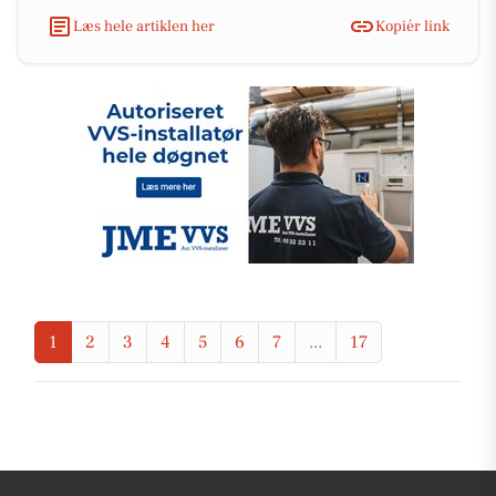
Læs hele artiklen her
Kopiér link
1
2
3
4
5
6
7
...
17