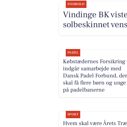
FODBOLD
Vindinge BK vist
solbeskinnet ve
PADEL
Købstædernes Forsikring
indgår samarbejde med
Dansk Padel Forbund, de
skal få flere børn og unge
på padelbanerne
SPORT
Hvem skal være Årets Tr