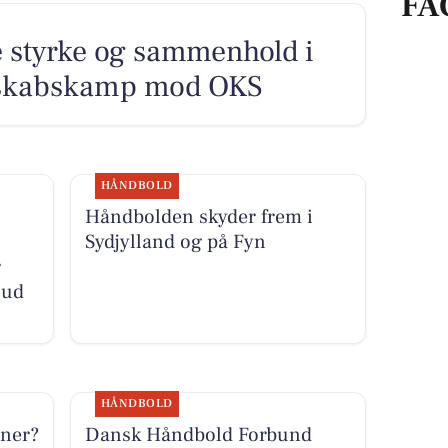
FA
e styrke og sammenhold i
nskabskamp mod OKS
HÅNDBOLD
Håndbolden skyder frem i
Sydjylland og på Fyn
r
 ud
HÅNDBOLD
æner?
Dansk Håndbold Forbund