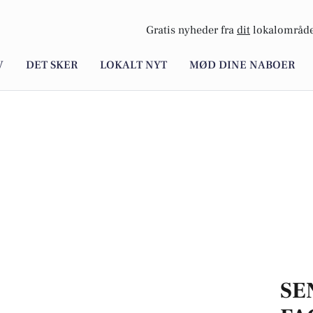
Gratis nyheder fra
dit
lokalområde
V
DET SKER
LOKALT NYT
MØD DINE NABOER
SE