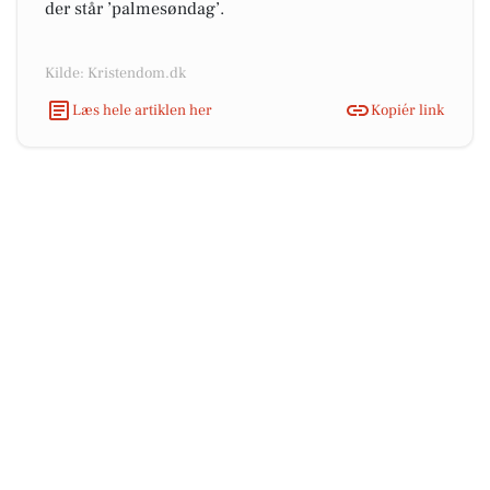
der står ’palmesøndag’.
Kilde: Kristendom.dk
Læs hele artiklen her
Kopiér link