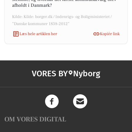
afholdt i Danmark?
Kilde: Kilde: borger.dk / Indenrigs- og Boligministeriet /
”Danske kommuner 1838-2012”
Læs hele artiklen her
Kopiér link
VORES BY
Nyborg
OM VORES DIGITAL