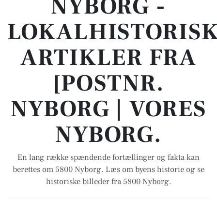
NYBORG -
LOKALHISTORIS
ARTIKLER FRA
[POSTNR.
NYBORG | VORES
NYBORG.
En lang række spændende fortællinger og fakta kan
berettes om 5800 Nyborg. Læs om byens historie og se
historiske billeder fra 5800 Nyborg.