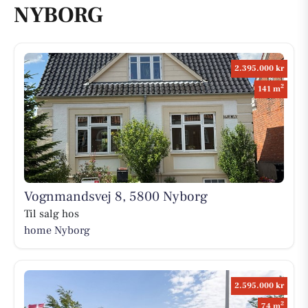
NYBORG
2.395.000 kr
2
141 m
Vognmandsvej 8, 5800 Nyborg
Til salg hos
home Nyborg
2.595.000 kr
2
74 m