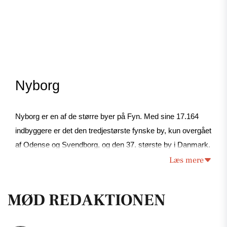
Nyborg
Nyborg er en af de større byer på Fyn. Med sine 17.164 
indbyggere er det den tredjestørste fynske by, kun overgået 
af Odense og Svendborg, og den 37. største by i Danmark. 
Nyborg har et areal på 276,24 kvadratkilometer. Byen med 
Læs mere
postnummeret 5800 ligger på Østfyn i Nyborg Kommune, 
der blandt andet også består af Ullerslev og Ørbæk. Nyborg 
MØD REDAKTIONEN
ligger i Region Syddanmark, som dækker Fyn (inklusiv 
øerne i det sydfynske øhav) samt Syd- og Sønderjylland.