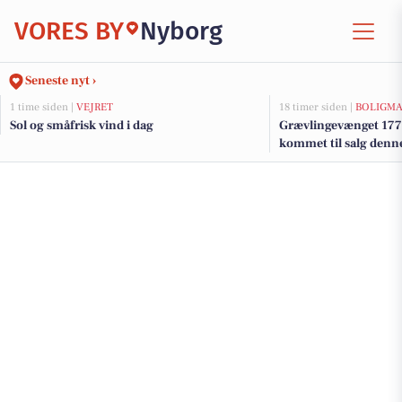
VORES BY
Nyborg
Seneste nyt ›
1 time siden |
VEJRET
18 timer siden |
BOLIGM
Sol og småfrisk vind i dag
Grævlingevænget 177 
kommet til salg denne
boligerne her.