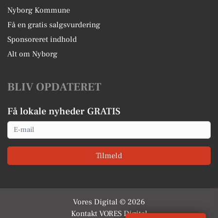
tilfrosset Storebælt, kunne byen ikke forsvare sig selv, og 
Nyborg Kommune
måtte se sig besat indtil slutningen af året efter. Det 
Få en gratis salgsvurdering
medførte stor fattigdom og nød for byens indbyggere, og 
Sponsoreret indhold
endnu en gang lå byen i ruiner. Derfor blev Nyborg igen 
Alt om Nyborg
fritaget for helt eller delvist at skulle betale skat i de 
kommende årtier.
BLIV OPDATERET
Sidenhen har byen mistet meget af siden politiske 
indflydelse, men spiller i dag stadig en vigtig rolle for 
Få lokale nyheder GRATIS
forbindelsen mellem Fyn og Sjælland.
Email
Tilmeld
Byens seværdigheder
Slottet står stadig som en af de store seværdigheder i 
Vores Digital © 2026
Nyborg. I dag er det indrettet som museum og har været på 
Kontakt VORES Digital