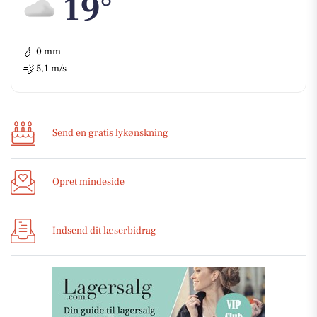
19°
💧
0 mm
💨
5,1 m/s
Send en gratis lykønskning
Opret mindeside
Indsend dit læserbidrag