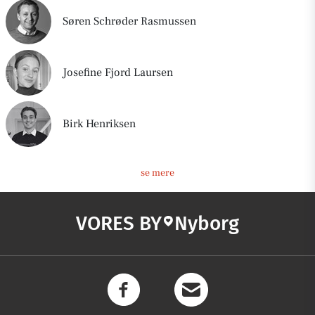
Nyborgs geografiske placering gør det nemt at besøge 
Søren Schrøder Rasmussen
andre fynske byer som for eksempel Svendborg, 
Kerteminde og Odense, der alle ligger inden for en radius af 
Josefine Fjord Laursen
cirka 30 kilometer. Derudover er Nyborg den sidste fynske 
by inden Sjælland, og det er derfor nemt at komme til 
Korsør på den anden side af Storebælt. Dette medfører 
Birk Henriksen
blandt andet, at alle, der krydser Storebæltsbroen, kører 
igennem Nyborg.
se mere
VORES BY
Nyborg
Nyborgs historie
Nyborg menes at være blevet opført lige inden 1200-tallets 
begyndelse. Grundet sin strategiske beliggenhed midt i 
landet og ud til Storebælt spillede Nyborg særligt i 
middelalderen en central rolle i dansk historie. Blandt andet 