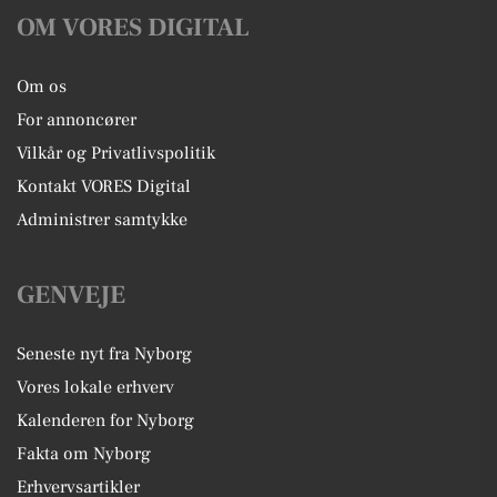
OM VORES DIGITAL
var den hjemsted for rigsmøder mellem stormændene og 
kongerne. 
Om os
Dette udviklede sig i 1282, da Danehof blev grundlagt. Det 
For annoncører
fandt sted en gang om året og fik funktionen som den 
Vilkår og Privatlivspolitik
lovgivende og dømmende enhed i Danmark. I denne 
Kontakt VORES Digital
periode fungerede Nyborg i praksis som landets hovedstad. 
Administrer samtykke
Derudover var Nyborg Slot i dele af det 15. og 16. 
århundrede hjemsted for kongemagten.
GENVEJE
Nyborg oplevede flere gange store brande i løbet af 
middelalderen. Blandt andet opstod der i år 1448 så 
Seneste nyt fra Nyborg
voldsom en brand, at store dele af byen brændte ned. Som 
Vores lokale erhverv
følge deraf blev byen fritaget fra at skulle betale skat i 40 
Kalenderen for Nyborg
år. 
Fakta om Nyborg
Da svenskerne i starten af 1658 marcherede over et 
Erhvervsartikler