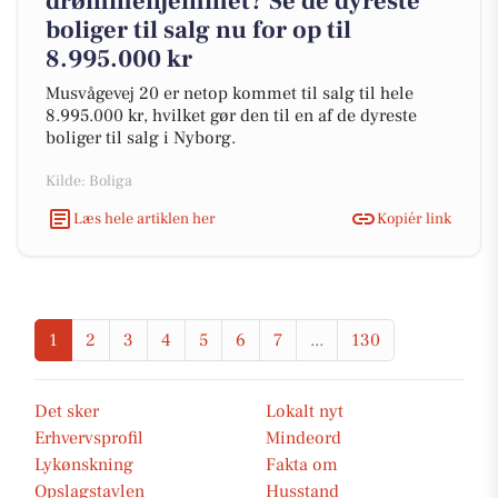
drømmehjemmet? Se de dyreste
boliger til salg nu for op til
8.995.000 kr
Musvågevej 20 er netop kommet til salg til hele
8.995.000 kr, hvilket gør den til en af de dyreste
boliger til salg i Nyborg.
Kilde: Boliga
Læs hele artiklen her
Kopiér link
1
2
3
4
5
6
7
...
130
Det sker
Lokalt nyt
Erhvervsprofil
Mindeord
Lykønskning
Fakta om
Opslagstavlen
Husstand