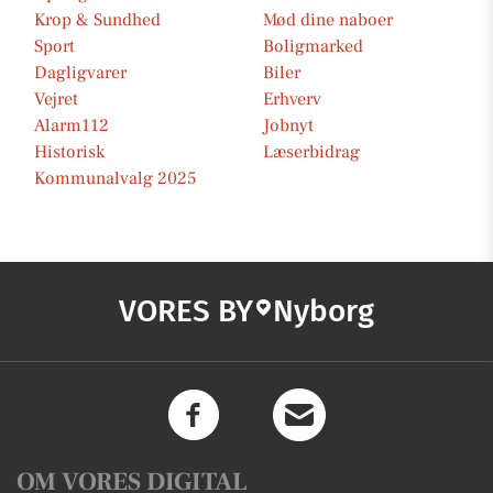
Krop & Sundhed
Mød dine naboer
Sport
Boligmarked
Dagligvarer
Biler
Vejret
Erhverv
Alarm112
Jobnyt
Historisk
Læserbidrag
Kommunalvalg 2025
VORES BY
Nyborg
OM VORES DIGITAL