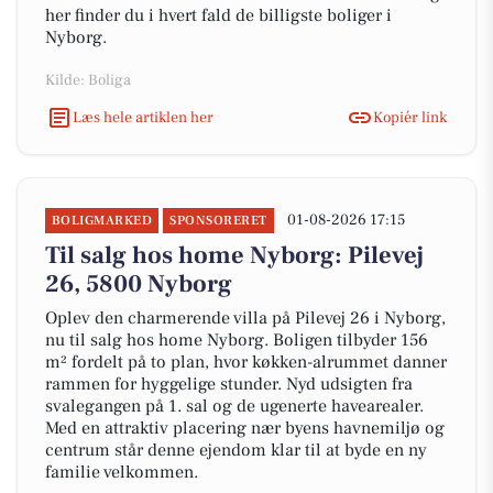
her finder du i hvert fald de billigste boliger i
Nyborg.
Kilde: Boliga
Læs hele artiklen her
Kopiér link
01-08-2026 17:15
BOLIGMARKED
SPONSORERET
Til salg hos home Nyborg: Pilevej
26, 5800 Nyborg
Oplev den charmerende villa på Pilevej 26 i Nyborg,
nu til salg hos home Nyborg. Boligen tilbyder 156
m² fordelt på to plan, hvor køkken-alrummet danner
rammen for hyggelige stunder. Nyd udsigten fra
svalegangen på 1. sal og de ugenerte havearealer.
Med en attraktiv placering nær byens havnemiljø og
centrum står denne ejendom klar til at byde en ny
familie velkommen.