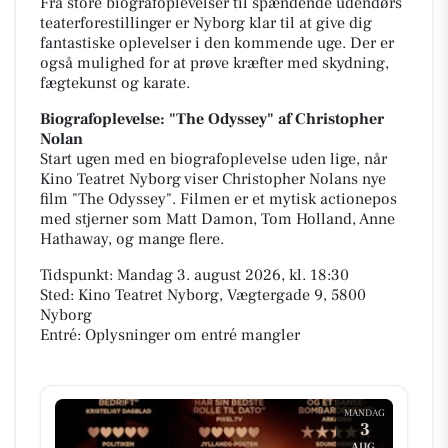
Fra store biografoplevelser til spændende udendørs
teaterforestillinger er Nyborg klar til at give dig
fantastiske oplevelser i den kommende uge. Der er
også mulighed for at prøve kræfter med skydning,
fægtekunst og karate.
Biografoplevelse: "The Odyssey" af Christopher
Nolan
Start ugen med en biografoplevelse uden lige, når
Kino Teatret Nyborg viser Christopher Nolans nye
film "The Odyssey". Filmen er et mytisk actionepos
med stjerner som Matt Damon, Tom Holland, Anne
Hathaway, og mange flere.
Tidspunkt: Mandag 3. august 2026, kl. 18:30
Sted: Kino Teatret Nyborg, Vægtergade 9, 5800
Nyborg
Entré: Oplysninger om entré mangler
MANDAG
3
AUG.