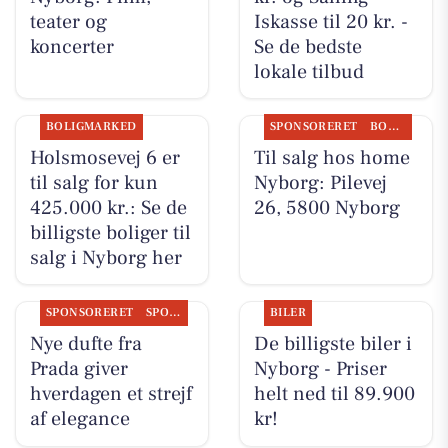
teater og
Iskasse til 20 kr. -
koncerter
Se de bedste
lokale tilbud
BOLIGMARKED
SPONSORERET
BOLIGMARKED
Holsmosevej 6 er
Til salg hos home
til salg for kun
Nyborg: Pilevej
425.000 kr.: Se de
26, 5800 Nyborg
billigste boliger til
salg i Nyborg her
SPONSORERET
SPONSORERET INDHOLD
BILER
Nye dufte fra
De billigste biler i
Prada giver
Nyborg - Priser
hverdagen et strejf
helt ned til 89.900
af elegance
kr!