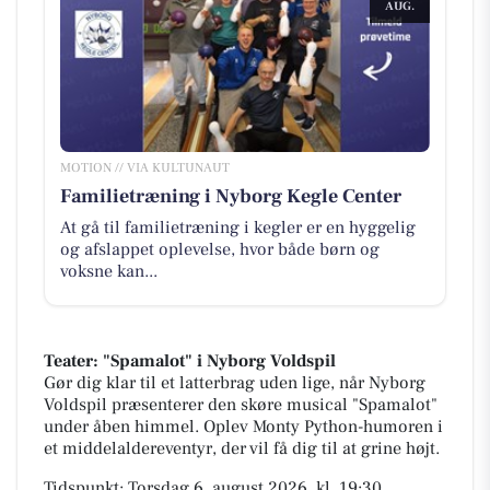
AUG.
MOTION // VIA KULTUNAUT
Familietræning i Nyborg Kegle Center
At gå til familietræning i kegler er en hyggelig
og afslappet oplevelse, hvor både børn og
voksne kan...
Teater: "Spamalot" i Nyborg Voldspil
Gør dig klar til et latterbrag uden lige, når Nyborg
Voldspil præsenterer den skøre musical "Spamalot"
under åben himmel. Oplev Monty Python-humoren i
et middelaldereventyr, der vil få dig til at grine højt.
Tidspunkt: Torsdag 6. august 2026, kl. 19:30