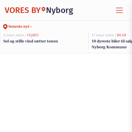
VORES BY
Nyborg
Seneste nyt ›
2 timer siden |
VEJRET
17 timer siden |
BILER
Sol og stille vind sætter tonen
10 dyreste biler til sa
Nyborg Kommune