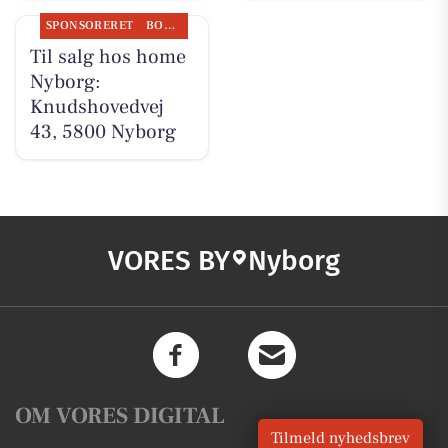
SPONSORERET
BOLIGMARKED
Til salg hos home
Nyborg:
Knudshovedvej
43, 5800 Nyborg
VORES BY
Nyborg
OM VORES DIGITAL
Tilmeld nyhedsbrev