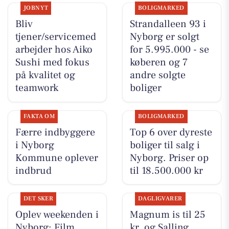
JOBNYT
BOLIGMARKED
Bliv
Strandalleen 93 i
tjener/servicemed
Nyborg er solgt
arbejder hos Aiko
for 5.995.000 - se
Sushi med fokus
køberen og 7
på kvalitet og
andre solgte
teamwork
boliger
FAKTA OM
BOLIGMARKED
Færre indbyggere
Top 6 over dyreste
i Nyborg
boliger til salg i
Kommune oplever
Nyborg. Priser op
indbrud
til 18.500.000 kr
DET SKER
DAGLIGVARER
Oplev weekenden i
Magnum is til 25
Nyborg: Film,
kr. og Salling