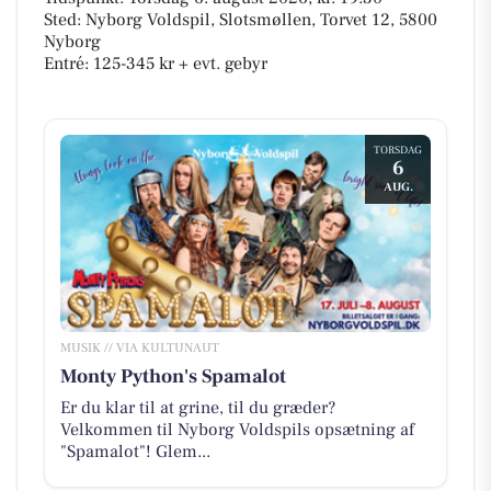
Sted: Nyborg Voldspil, Slotsmøllen, Torvet 12, 5800
Nyborg
Entré: 125-345 kr + evt. gebyr
TORSDAG
6
AUG.
MUSIK // VIA KULTUNAUT
Monty Python's Spamalot
Er du klar til at grine, til du græder?
Velkommen til Nyborg Voldspils opsætning af
"Spamalot"! Glem...