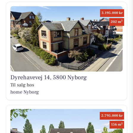
3.195.000 kr
2
202 m
Dyrehavevej 14, 5800 Nyborg
Til salg hos
home Nyborg
2.795.000 kr
2
156 m