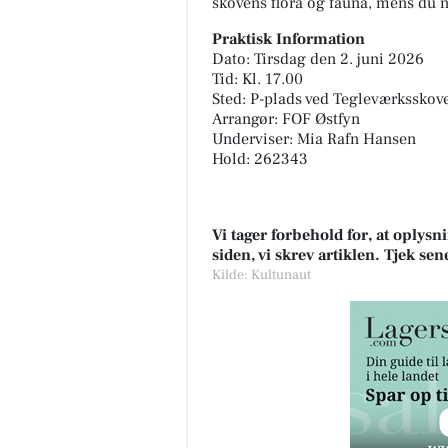
skovens flora og fauna, mens du n
Praktisk Information
Dato: Tirsdag den 2. juni 2026
Tid: Kl. 17.00
Sted: P-plads ved Tegleværksskove
Arrangør: FOF Østfyn
Underviser: Mia Rafn Hansen
Hold: 262343
Vi tager forbehold for, at oply
siden, vi skrev artiklen. Tjek se
Kilde: Kultunaut