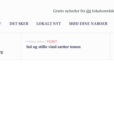
Gratis nyheder fra
dit
lokalområde
V
DET SKER
LOKALT NYT
MØD DINE NABOER
9 timer siden |
VEJRET
Sol og stille vind sætter tonen
rg