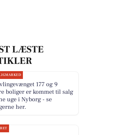
ST LÆSTE
TIKLER
LIGMARKED
vlingevænget 177 og 9
e boliger er kommet til salg
e uge i Nyborg - se
gerne her.
JRET