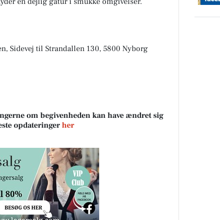
yder en dejlig gåtur i smukke omgivelser.
n, Sidevej til Strandallen 130, 5800 Nyborg
sningerne om begivenheden kan have ændret sig
neste opdateringer
her