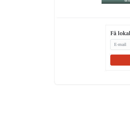
Få loka
Email