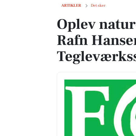
Oplev naturen med Mia Rafn Hansen i
ARTIKLER
Det sker
Oplev natu
Rafn Hansen
Tegleværks