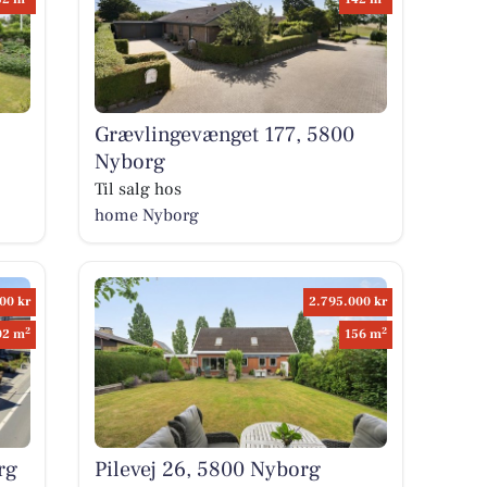
Grævlingevænget 177, 5800
Nyborg
Til salg hos
home Nyborg
00 kr
2.795.000 kr
2
2
02 m
156 m
rg
Pilevej 26, 5800 Nyborg