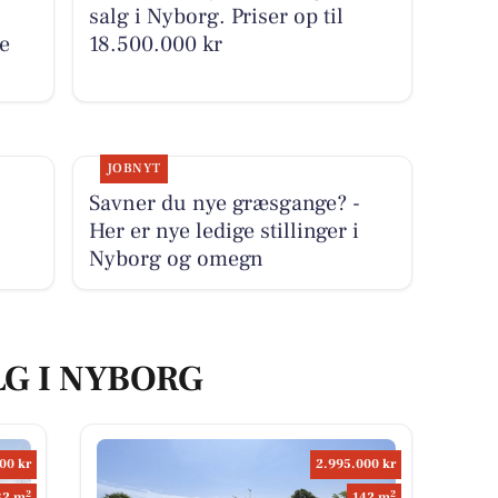
salg i Nyborg. Priser op til
e
18.500.000 kr
JOBNYT
Savner du nye græsgange? -
Her er nye ledige stillinger i
Nyborg og omegn
LG I NYBORG
00 kr
2.995.000 kr
2
2
32 m
142 m