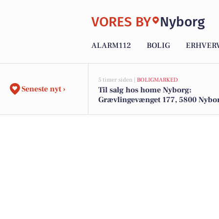
VORES BY
Nyborg
ALARM112
BOLIG
ERHVER
5 timer siden |
BOLIGMARKED
Seneste nyt ›
Til salg hos home Nyborg:
Grævlingevænget 177, 5800 Nybo