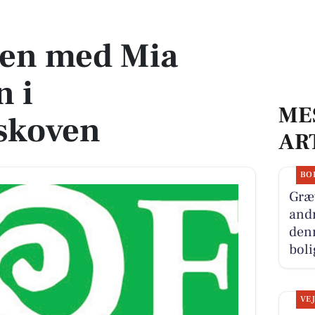
 Tegleværksskoven
ren med Mia
 i
ME
skoven
AR
BO
Græ
andr
denn
boli
VE