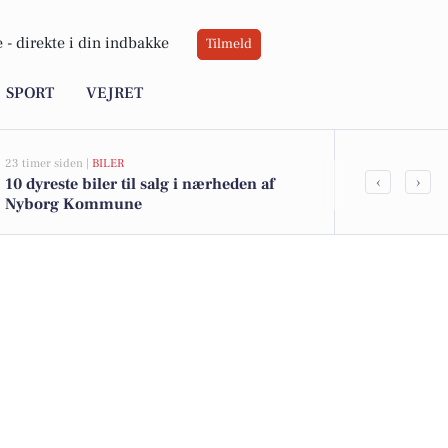
 -
direkte i din indbakke
Tilmeld
SPORT
VEJRET
23 timer siden |
BILER
05-08-2026 13:01
‹
›
10 dyreste biler til salg i nærheden af
Grævlingevæ
Nyborg Kommune
er kommet ti
boligerne he