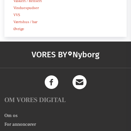
Vaskeri / Renseri
Vinduespudser
VVS
Værtshus / bar
Øvrige
VORES BY
Nyborg
OM VORES DIGITAL
Om os
For annoncører