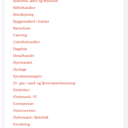
Bibliotek, arkiv og museum
Bilforhandler
Biludlejning
Byggemarked / trælast
Børnehave
Catering
Cykelforhandler
Dagpleje
Detailhandel
Dyrehandel
Dyrlæge
Ejendomsmægler
El-, gas-, vand- og fjernvarmeforsyning
Elektriker
Elektronik / IT
Entreprenør
Fitnesscenter
Flyttemand / flyttefolk
Forsikring