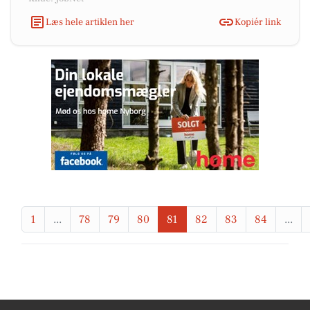
Læs hele artiklen her
Kopiér link
1
...
78
79
80
81
82
83
84
...