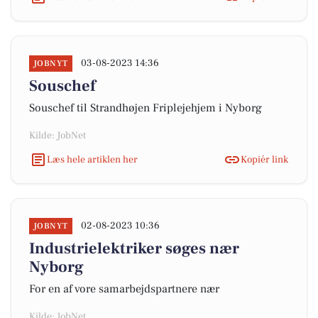
03-08-2023 14:36
JOBNYT
Souschef
Souschef til Strandhøjen Friplejehjem i Nyborg
Kilde: JobNet
Læs hele artiklen her
Kopiér link
02-08-2023 10:36
JOBNYT
Industrielektriker søges nær
Nyborg
For en af vore samarbejdspartnere nær
Kilde: JobNet