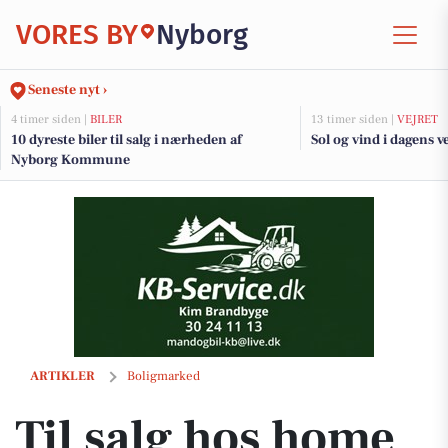
VORES BY
Nyborg
Seneste nyt ›
4 timer siden |
BILER
13 timer siden |
VEJRET
10 dyreste biler til salg i nærheden af
Sol og vind i dagens v
Nyborg Kommune
Til salg hos home Nyborg: Vesterhavnen 14, st.. th., 5800 Nyborg
ARTIKLER
Boligmarked
Til salg hos home