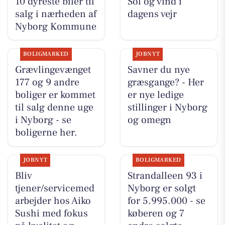
10 dyreste biler til
Sol og vind i
salg i nærheden af
dagens vejr
Nyborg Kommune
BOLIGMARKED
JOBNYT
Grævlingevænget
Savner du nye
177 og 9 andre
græsgange? - Her
boliger er kommet
er nye ledige
til salg denne uge
stillinger i Nyborg
i Nyborg - se
og omegn
boligerne her.
JOBNYT
BOLIGMARKED
Bliv
Strandalleen 93 i
tjener/servicemed
Nyborg er solgt
arbejder hos Aiko
for 5.995.000 - se
Sushi med fokus
køberen og 7