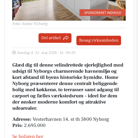
Foto: home Nyborg
.
Del artikel
Besøg virksomheden
Søndag d. 31. maj 2026 - kl. 09:20
Glæd dig til denne velindrettede ejerlejlighed med
udsigt til Nyborgs charmerende havnemiljø og
kort afstand til byens historiske bymidte. Home
Nyborg præsenterer denne centralt beliggende
bolig med køkkenø, to terrasser samt adgang til
carport og fælles værkstedsrum - ideel for dem
der ønsker moderne komfort og attraktive
udearealer.
Adresse:
Vesterhavnen 14, st th 5800 Nyborg
Pris:
2.695.000
Se boligen her