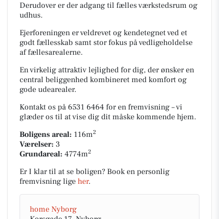
Derudover er der adgang til fælles værkstedsrum og
udhus.
Ejerforeningen er veldrevet og kendetegnet ved et
godt fællesskab samt stor fokus på vedligeholdelse
af fællesarealerne.
En virkelig attraktiv lejlighed for dig, der ønsker en
central beliggenhed kombineret med komfort og
gode udearealer.
Kontakt os på 6531 6464 for en fremvisning – vi
glæder os til at vise dig dit måske kommende hjem.
2
Boligens areal:
116m
Værelser:
3
2
Grundareal:
4774m
Er I klar til at se boligen? Book en personlig
fremvisning lige
her
.
home Nyborg
Korsgade 17, Nyborg