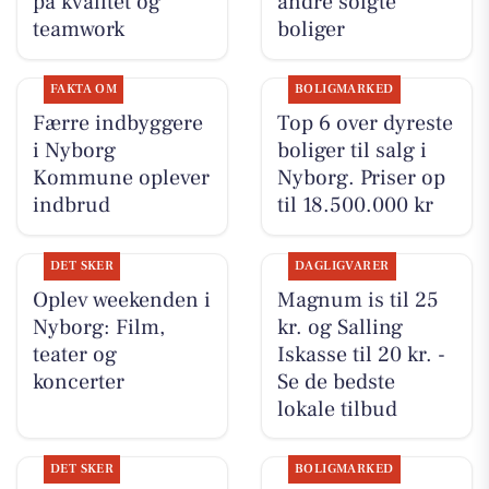
på kvalitet og
andre solgte
teamwork
boliger
FAKTA OM
BOLIGMARKED
Færre indbyggere
Top 6 over dyreste
i Nyborg
boliger til salg i
Kommune oplever
Nyborg. Priser op
indbrud
til 18.500.000 kr
DET SKER
DAGLIGVARER
Oplev weekenden i
Magnum is til 25
Nyborg: Film,
kr. og Salling
teater og
Iskasse til 20 kr. -
koncerter
Se de bedste
lokale tilbud
DET SKER
BOLIGMARKED