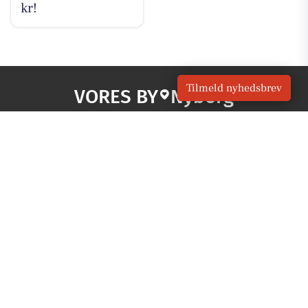
kr!
Tilmeld nyhedsbrev
VORES BY
Nyborg
OM VORES DIGITAL
Om os
For annoncører
Vilkår og Privatlivspolitik
Kontakt VORES Digital