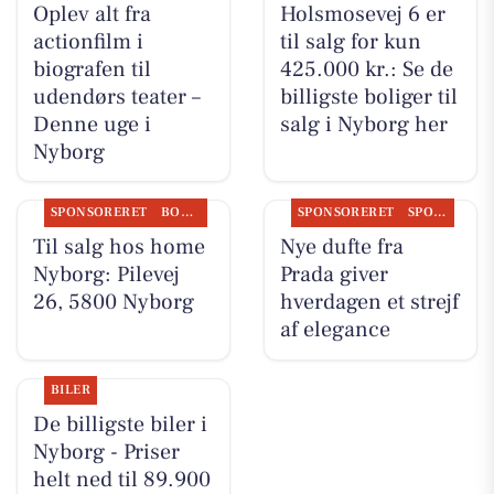
Oplev alt fra
Holsmosevej 6 er
actionfilm i
til salg for kun
biografen til
425.000 kr.: Se de
udendørs teater –
billigste boliger til
Denne uge i
salg i Nyborg her
Nyborg
SPONSORERET
BOLIGMARKED
SPONSORERET
SPONSORERET INDHOLD
Til salg hos home
Nye dufte fra
Nyborg: Pilevej
Prada giver
26, 5800 Nyborg
hverdagen et strejf
af elegance
BILER
De billigste biler i
Nyborg - Priser
helt ned til 89.900