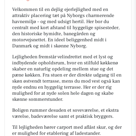
Velkommen til en dejlig ejerlejlighed med en
attraktiv placering tæt på Nyborgs charmerende
havnemiljø – og med udsigt hertil. Her bor du
centralt med kort afstand til hyggelige spisesteder,
den historiske bymidte, banegården og
motorvejsnettet. En ideel beliggenhed midt i
Danmark og midt i skønne Nyborg.
Lejligheden fremstår velindrettet med et lyst og
indbydende opholdsrum, hvor en stilfuld køkkenø
skaber en naturlig opdeling mellem stue og det
pæne køkken. Fra stuen er der direkte udgang til en
skøn østvendt terrasse, mens du mod vest også kan
nyde endnu en hyggelig terrasse. Her er der rig
mulighed for at nyde solen hele dagen og skabe
skønne sommerstunder.
Boligen rummer desuden et soveværelse, et ekstra
værelse, badeværelse samt et praktisk bryggers.
Til lejligheden hører carport med aflåst skur, og der
er mulighed for etablering af ladestander.