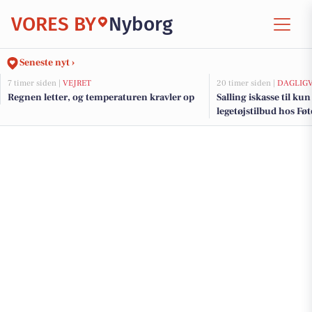
VORES BY
Nyborg
Seneste nyt ›
7 timer siden |
VEJRET
20 timer siden |
DAGLIG
Regnen letter, og temperaturen kravler op
Salling iskasse til kun
legetøjstilbud hos Fø