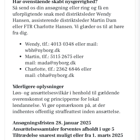
Har ovenstående skabt nysgerrighed?
Så send os din ansøgning eller ring og få en
uforpligtende snak med distriktsleder Wendy
Hansen, assisterende distriktsleder Martin Dam
eller FTR Charlotte Hansen. Vi glæder os til at høre
fra dig.
Wendy, tlf.: 4013 0348 eller mail:
wbh@nyborg.dk
Martin, tlf.: 5115 2675 eller
mail:
mada@nyborg.dk
Charlotte, tlf.: 2362 6846 eller
mail:
cbha@nyborg.dk
Yderligere oplysninger
Løn- og ansættelsesvilkår i henhold til gældende
overenskomst og principperne for lokal
løndannelse. Vi gør opmærksom på, at der
indhentes offentlig straffeattest inden ansættelse.
Ansøgningsfristen 28. januar 2025
Ansættelsessamtaler forventes afholdt i uge 5
Tiltrædelse snarest muligt eller fra 1. marts 2025