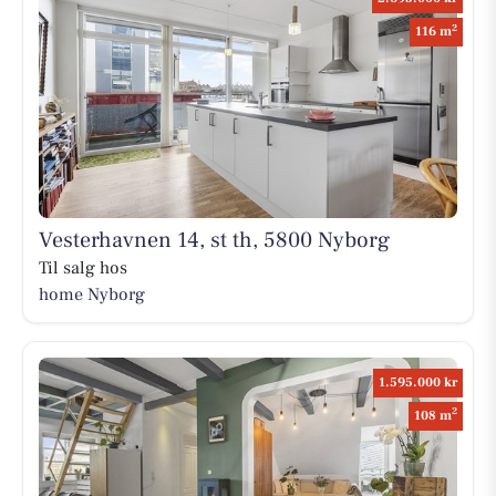
2
116 m
Vesterhavnen 14, st th, 5800 Nyborg
Til salg hos
home Nyborg
1.595.000 kr
2
108 m