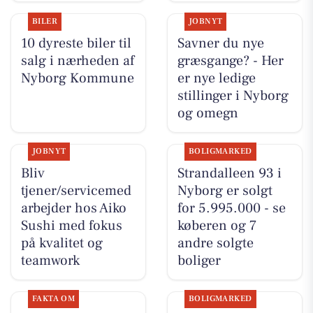
BILER
JOBNYT
10 dyreste biler til
Savner du nye
salg i nærheden af
græsgange? - Her
Nyborg Kommune
er nye ledige
stillinger i Nyborg
og omegn
JOBNYT
BOLIGMARKED
Bliv
Strandalleen 93 i
tjener/servicemed
Nyborg er solgt
arbejder hos Aiko
for 5.995.000 - se
Sushi med fokus
køberen og 7
på kvalitet og
andre solgte
teamwork
boliger
FAKTA OM
BOLIGMARKED