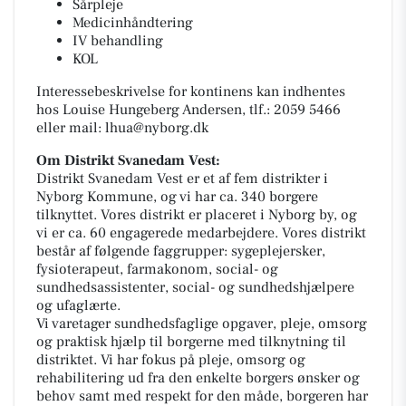
Sårpleje
Medicinhåndtering
IV behandling
KOL
Interessebeskrivelse for kontinens kan indhentes
hos Louise Hungeberg Andersen, tlf.: 2059 5466
eller mail:
lhua@nyborg.dk
Om Distrikt Svanedam Vest:
Distrikt Svanedam Vest er et af fem distrikter i
Nyborg Kommune, og vi har ca. 340 borgere
tilknyttet. Vores distrikt er placeret i Nyborg by, og
vi er ca. 60 engagerede medarbejdere. Vores distrikt
består af følgende faggrupper: sygeplejersker,
fysioterapeut, farmakonom, social- og
sundhedsassistenter, social- og sundhedshjælpere
og ufaglærte.
Vi varetager sundhedsfaglige opgaver, pleje, omsorg
og praktisk hjælp til borgerne med tilknytning til
distriktet. Vi har fokus på pleje, omsorg og
rehabilitering ud fra den enkelte borgers ønsker og
behov samt med respekt for den måde, borgeren har