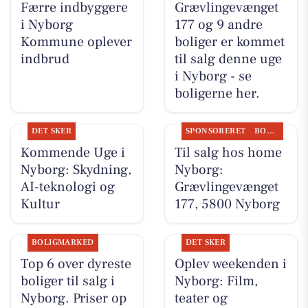
Færre indbyggere
Grævlingevænget
i Nyborg
177 og 9 andre
Kommune oplever
boliger er kommet
indbrud
til salg denne uge
i Nyborg - se
boligerne her.
DET SKER
SPONSORERET
BOLIGMARKED
Kommende Uge i
Til salg hos home
Nyborg: Skydning,
Nyborg:
AI-teknologi og
Grævlingevænget
Kultur
177, 5800 Nyborg
BOLIGMARKED
DET SKER
Top 6 over dyreste
Oplev weekenden i
boliger til salg i
Nyborg: Film,
Nyborg. Priser op
teater og