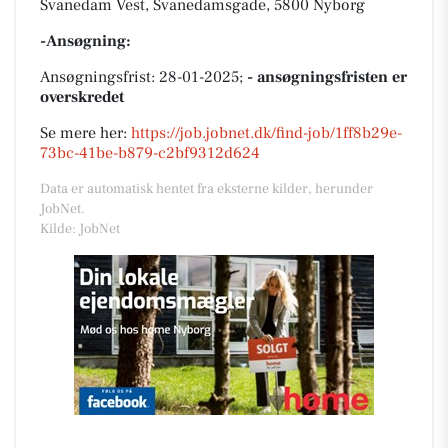
Svanedam Vest, Svanedamsgade, 5800 Nyborg
-Ansøgning:
Ansøgningsfrist: 28-01-2025;
- ansøgningsfristen er
overskredet
Se mere her:
https://job.jobnet.dk/find-job/1ff8b29e-
73bc-41be-b879-c2bf9312d624
Data er automatisk hentet fra eksterne kilder, herunder
JobNet.
Kilde: JobNet