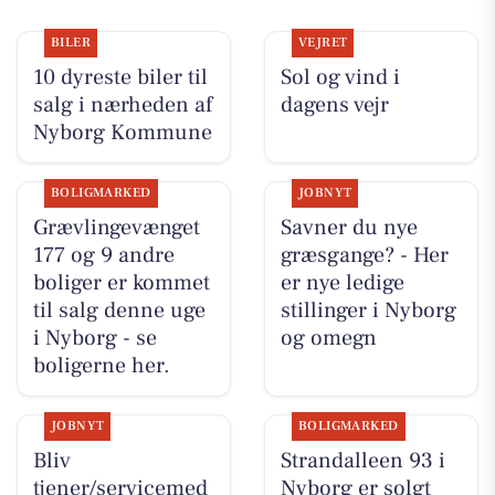
BILER
VEJRET
10 dyreste biler til
Sol og vind i
salg i nærheden af
dagens vejr
Nyborg Kommune
BOLIGMARKED
JOBNYT
Grævlingevænget
Savner du nye
177 og 9 andre
græsgange? - Her
boliger er kommet
er nye ledige
til salg denne uge
stillinger i Nyborg
i Nyborg - se
og omegn
boligerne her.
JOBNYT
BOLIGMARKED
Bliv
Strandalleen 93 i
tjener/servicemed
Nyborg er solgt