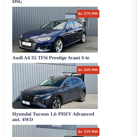
DSG
kr. 279.900
Audi A4 35 TFSi Prestige Avant S-tr.
kr. 269.900
Hyundai Tucson 1,6 PHEV Advanced
aut. 4WD
kr. 259.900