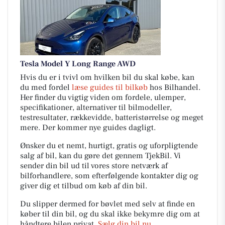
Tesla Model Y Long Range AWD
Hvis du er i tvivl om hvilken bil du skal købe, kan
du med fordel
læse guides til bilkøb
hos Bilhandel.
Her finder du vigtig viden om fordele, ulemper,
specifikationer, alternativer til bilmodeller,
testresultater, rækkevidde, batteristørrelse og meget
mere. Der kommer nye guides dagligt.
Ønsker du et nemt, hurtigt, gratis og uforpligtende
salg af bil, kan du gøre det gennem TjekBil. Vi
sender din bil ud til vores store netværk af
bilforhandlere, som efterfølgende kontakter dig og
giver dig et tilbud om køb af din bil.
Du slipper dermed for bøvlet med selv at finde en
køber til din bil, og du skal ikke bekymre dig om at
håndtere bilen privat.
Sælg din bil nu