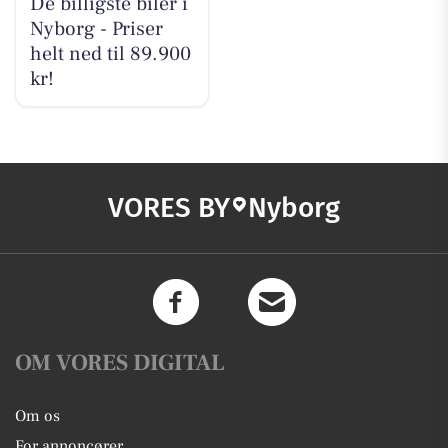
De billigste biler i
Nyborg - Priser
helt ned til 89.900
kr!
VORES BY
Nyborg
OM VORES DIGITAL
Om os
For annoncører