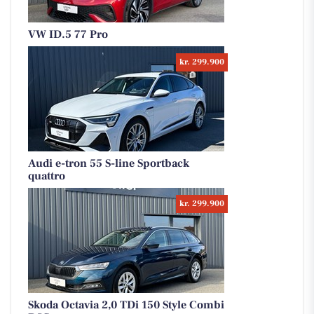
VW ID.5 77 Pro
kr. 299.900
Audi e-tron 55 S-line Sportback
quattro
kr. 299.900
Skoda Octavia 2,0 TDi 150 Style Combi