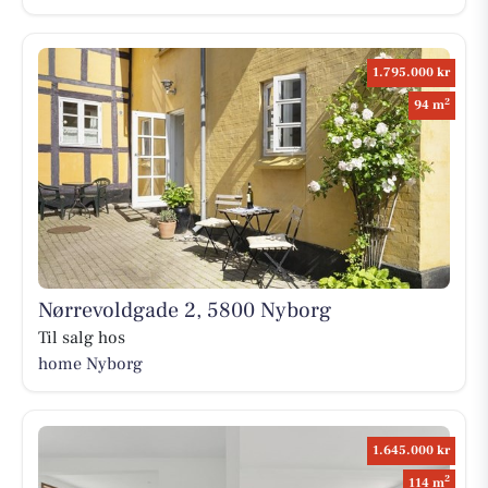
1.795.000 kr
2
94 m
Nørrevoldgade 2, 5800 Nyborg
Til salg hos
home Nyborg
1.645.000 kr
2
114 m