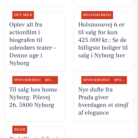
DET SKER
BOLIGMARKED
Oplev alt fra
Holsmosevej 6 er
actionfilm i
til salg for kun
biografen til
425.000 kr.: Se de
udendørs teater –
billigste boliger til
Denne uge i
salg i Nyborg her
Nyborg
SPONSORERET
BOLIGMARKED
SPONSORERET
SPONSORERET INDHOLD
Til salg hos home
Nye dufte fra
Nyborg: Pilevej
Prada giver
26, 5800 Nyborg
hverdagen et strejf
af elegance
BILER