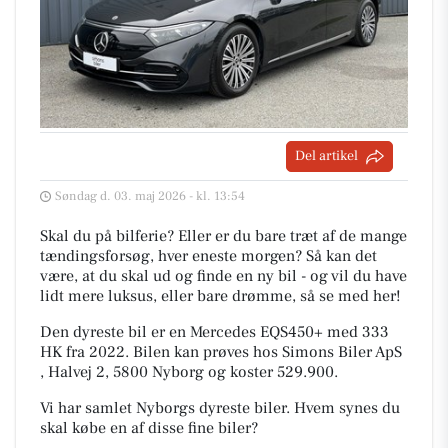
Del artikel
Søndag d. 03. maj 2026 - kl. 13:54
Skal du på bilferie? Eller er du bare træt af de mange
tændingsforsøg, hver eneste morgen? Så kan det
være, at du skal ud og finde en ny bil - og vil du have
lidt mere luksus, eller bare drømme, så se med her!
Den dyreste bil er en Mercedes EQS450+ med 333
HK fra 2022. Bilen kan prøves hos Simons Biler ApS
, Halvej 2, 5800 Nyborg og koster 529.900.
Vi har samlet Nyborgs dyreste biler. Hvem synes du
skal købe en af disse fine biler?