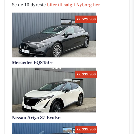
Se de 10 dyreste
biler til salg i Nyborg her
kr. 529.900
Mercedes EQS450+
kr. 339.900
Nissan Ariya 87 Evolve
kr. 339.900