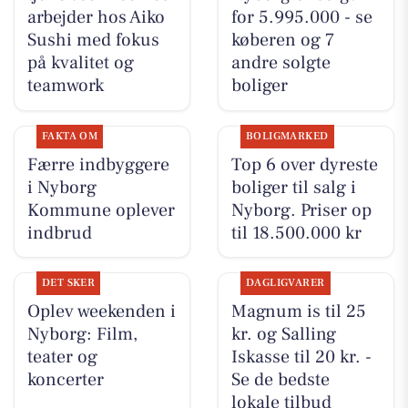
arbejder hos Aiko
for 5.995.000 - se
Sushi med fokus
køberen og 7
på kvalitet og
andre solgte
teamwork
boliger
FAKTA OM
BOLIGMARKED
Færre indbyggere
Top 6 over dyreste
i Nyborg
boliger til salg i
Kommune oplever
Nyborg. Priser op
indbrud
til 18.500.000 kr
DET SKER
DAGLIGVARER
Oplev weekenden i
Magnum is til 25
Nyborg: Film,
kr. og Salling
teater og
Iskasse til 20 kr. -
koncerter
Se de bedste
lokale tilbud