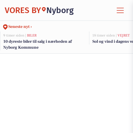
VORES BY
Nyborg
Seneste nyt ›
9 timer siden |
BILER
18 timer siden |
VEJRET
10 dyreste biler til salg i nærheden af
Sol og vind i dagens v
Nyborg Kommune