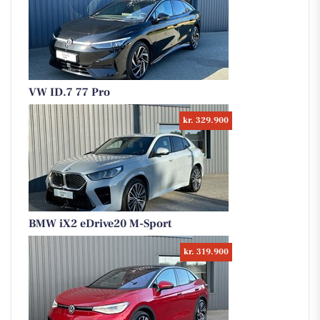
VW ID.7 77 Pro
kr. 329.900
BMW iX2 eDrive20 M-Sport
kr. 319.900