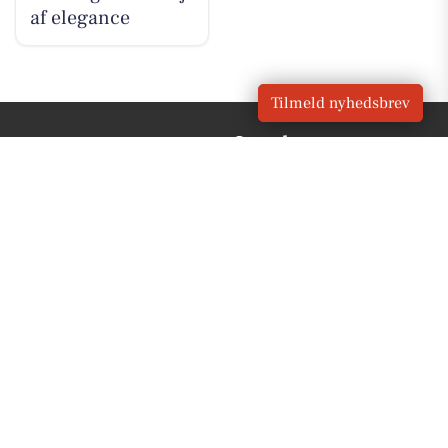
af elegance
Tilmeld nyhedsbrev
VORES BY
Nyborg
OM VORES DIGITAL
Om os
For annoncører
Vilkår og Privatlivspolitik
Kontakt VORES Digital