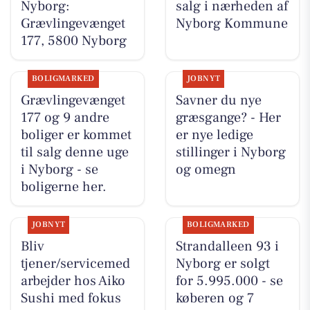
Nyborg:
salg i nærheden af
Grævlingevænget
Nyborg Kommune
177, 5800 Nyborg
BOLIGMARKED
JOBNYT
Grævlingevænget
Savner du nye
177 og 9 andre
græsgange? - Her
boliger er kommet
er nye ledige
til salg denne uge
stillinger i Nyborg
i Nyborg - se
og omegn
boligerne her.
JOBNYT
BOLIGMARKED
Bliv
Strandalleen 93 i
tjener/servicemed
Nyborg er solgt
arbejder hos Aiko
for 5.995.000 - se
Sushi med fokus
køberen og 7