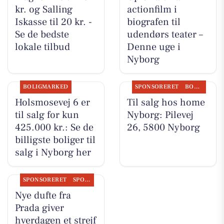
kr. og Salling
actionfilm i
Iskasse til 20 kr. -
biografen til
Se de bedste
udendørs teater –
lokale tilbud
Denne uge i
Nyborg
BOLIGMARKED
SPONSORERET
BOLIGMARKED
Holsmosevej 6 er
Til salg hos home
til salg for kun
Nyborg: Pilevej
425.000 kr.: Se de
26, 5800 Nyborg
billigste boliger til
salg i Nyborg her
SPONSORERET
SPONSORERET INDHOLD
Nye dufte fra
Prada giver
hverdagen et strejf