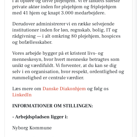
i at opføre og drive plejehjem. Vi er landets største
private aktør inden for plejehjem og friplejehjem
med 41 hjem og knapt 3.000 medarbejdere.
Derudover administrerer vi en række selvejende
institutioner inden for løn, regnskab, bolig, IT og
rådgivning — i alt omkring 80 plejehjem, hospices
og bofællesskaber.
Vores arbejde bygger på et kristent livs- og
menneskesyn, hvor hvert menneske betragtes som
unikt og værdifuldt. Vi forventer, at du kan se dig
selv i en organisation, hvor respekt, ordentlighed og
rummelighed er centrale værdier.
Læs mere om
Danske Diakonhjem
og følg os
LinkedIn
INFORMATIONER OM STILLINGEN:
- Arbejdspladsen ligger i:
Nyborg Kommune