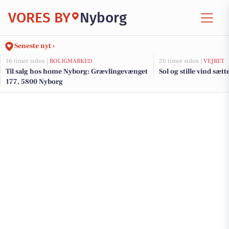
VORES BY
Nyborg
Seneste nyt ›
16 timer siden |
BOLIGMARKED
20 timer siden |
VEJRET
Til salg hos home Nyborg: Grævlingevænget
Sol og stille vind sæt
177, 5800 Nyborg