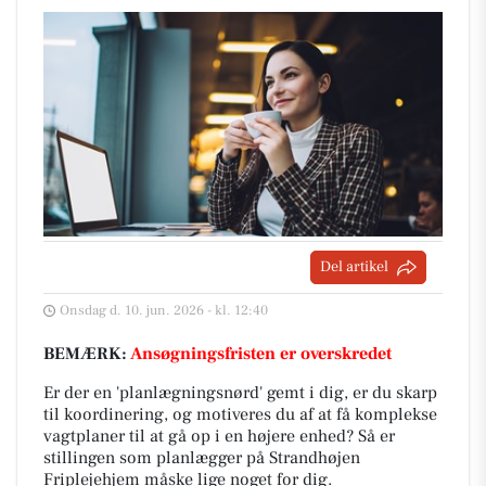
Del artikel
Onsdag d. 10. jun. 2026 - kl. 12:40
BEMÆRK:
Ansøgningsfristen er overskredet
Er der en 'planlægningsnørd' gemt i dig, er du skarp
til koordinering, og motiveres du af at få komplekse
vagtplaner til at gå op i en højere enhed? Så er
stillingen som planlægger på Strandhøjen
Friplejehjem måske lige noget for dig.