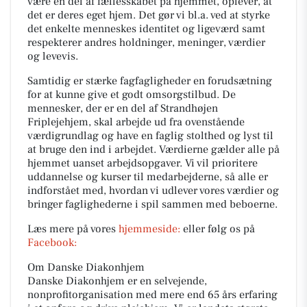
være en del af fællesskabet på hjemmet, oplever, at
det er deres eget hjem. Det gør vi bl.a. ved at styrke
det enkelte menneskes identitet og ligeværd samt
respekterer andres holdninger, meninger, værdier
og levevis.
Samtidig er stærke fagfagligheder en forudsætning
for at kunne give et godt omsorgstilbud. De
mennesker, der er en del af Strandhøjen
Friplejehjem, skal arbejde ud fra ovenstående
værdigrundlag og have en faglig stolthed og lyst til
at bruge den ind i arbejdet. Værdierne gælder alle på
hjemmet uanset arbejdsopgaver. Vi vil prioritere
uddannelse og kurser til medarbejderne, så alle er
indforstået med, hvordan vi udlever vores værdier og
bringer faglighederne i spil sammen med beboerne.
Læs mere på vores
hjemmeside:
eller følg os på
Facebook:
Om Danske Diakonhjem
Danske Diakonhjem er en selvejende,
nonprofitorganisation med mere end 65 års erfaring