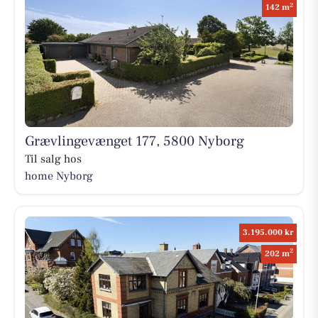
2
142 m
Grævlingevænget 177, 5800 Nyborg
Til salg hos
home Nyborg
3.195.000 kr
2
202 m