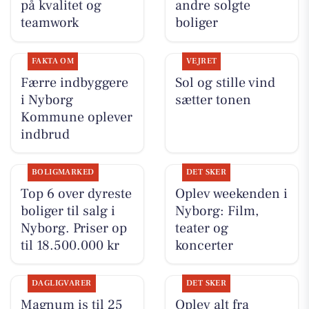
på kvalitet og
andre solgte
teamwork
boliger
FAKTA OM
VEJRET
Færre indbyggere
Sol og stille vind
i Nyborg
sætter tonen
Kommune oplever
indbrud
BOLIGMARKED
DET SKER
Top 6 over dyreste
Oplev weekenden i
boliger til salg i
Nyborg: Film,
Nyborg. Priser op
teater og
til 18.500.000 kr
koncerter
DAGLIGVARER
DET SKER
Magnum is til 25
Oplev alt fra