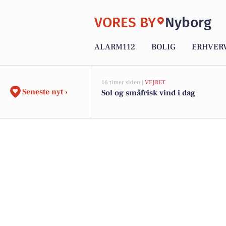
VORES BY
Nyborg
ALARM112
BOLIG
ERHVER
16 timer siden |
VEJRET
Seneste nyt ›
Sol og småfrisk vind i dag