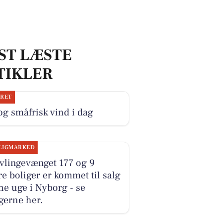
ST LÆSTE
TIKLER
JRET
og småfrisk vind i dag
LIGMARKED
vlingevænget 177 og 9
e boliger er kommet til salg
e uge i Nyborg - se
gerne her.