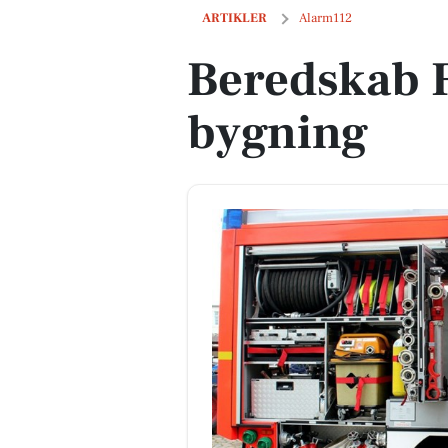
Beredskab Fyn: Brand i bygning
ARTIKLER
Alarm112
Beredskab F
bygning