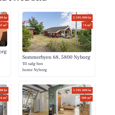
00 kr
2.595.000 kr
2
2
41 m
74 m
org
Sommerbyen 68, 5800 Nyborg
Til salg hos
home Nyborg
00 kr
1.595.000 kr
2
2
16 m
108 m