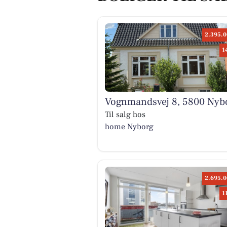
2.395.0
1
Vognmandsvej 8, 5800 Nyb
Til salg hos
home Nyborg
2.695.0
1