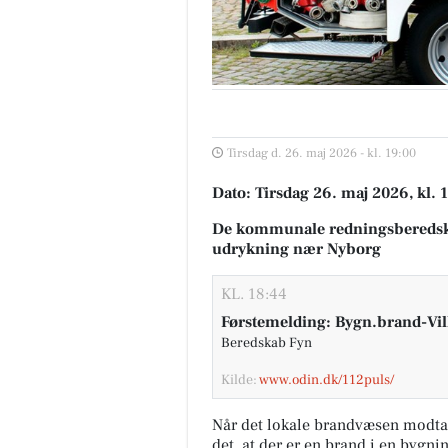
Tirsdag d. 26. maj 2026 - kl. 19:00
Dato: Tirsdag 26. maj 2026, kl. 
De kommunale redningsberedsk
udrykning nær Nyborg
KL. 18:44
Førstemelding: Bygn.brand-Vi
Beredskab Fyn
Kilde:
www.odin.dk/112puls/
Når det lokale brandvæsen modta
det, at der er en brand i en bygni