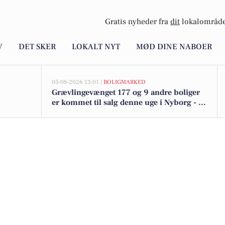
Gratis nyheder fra
dit
lokalområde
V
DET SKER
LOKALT NYT
MØD DINE NABOER
05-08-2026 13:01 |
BOLIGMARKED
Grævlingevænget 177 og 9 andre boliger
er kommet til salg denne uge i Nyborg - se
boligerne her.