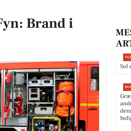
yn: Brand i
ME
AR
VE
Sol 
BO
Græ
andr
denn
boli