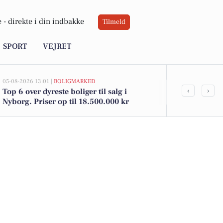
 -
direkte i din indbakke
Tilmeld
SPORT
VEJRET
05-08-2026 13:01 |
BOLIGMARKED
05-08-2026 09:0
‹
›
Top 6 over dyreste boliger til salg i
Oplev weeken
Nyborg. Priser op til 18.500.000 kr
koncerter