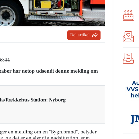
Del artikel
18:44
aber har netop udsendt denne melding om
lla/Rækkehus Station: Nyborg
ger en melding om en "Bygn.brand", betyder
ng, og det er en alvorlig nødsituation, som