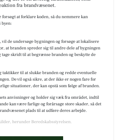
eaktion fra brandvæsenet.
ar forsøgt at forklare koden, så du nemmere kan
 byen:
 vil de undersøge bygningen og forsøge at lokalisere
or, at branden spreder sig til andre dele af bygningen
 tage skridt til at begrænse branden og beskytte de
 taktikker til at slukke branden og redde eventuelle
gen. De vil også sikre, at der ikke er nogen fare for
rlige situationer, der kan opstå som følge af branden.
nets anvisninger og holder sig væk fra området, indtil
de kan være farlige og forårsage store skader, så det
 brandvæsenet plads til at udføre deres arbejde.
 kilder, herunder Beredskabsstyrelsen.