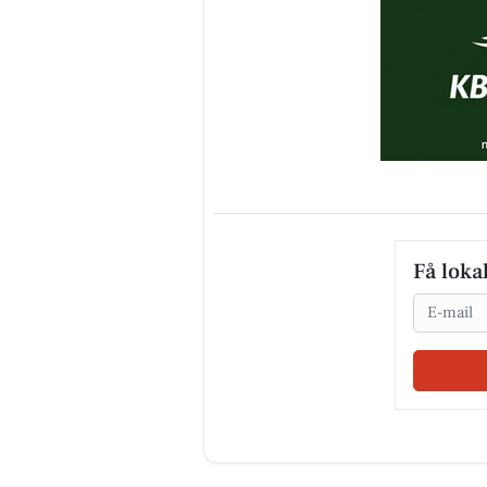
Få loka
Email