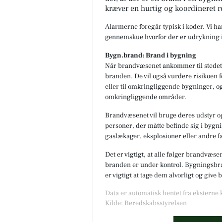
kræver en hurtig og koordineret r
Alarmerne foregår typisk i koder. Vi h
gennemskue hvorfor der er udrykning i
Bygn.brand: Brand i bygning
Når brandvæsenet ankommer til stedet,
branden. De vil også vurdere risikoen f
eller til omkringliggende bygninger, og
omkringliggende områder.
Brandvæsenet vil bruge deres udstyr og
personer, der måtte befinde sig i bygnin
gaslækager, eksplosioner eller andre fa
Det er vigtigt, at alle følger brandvæse
branden er under kontrol. Bygningsbran
er vigtigt at tage dem alvorligt og give
Data er automatisk hentet fra eksterne
Kilde: Beredskabsstyrelsen