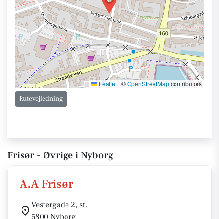
Leaflet
|
©
OpenStreetMap
contributors
Rutevejledning
Frisør - Øvrige i Nyborg
A.A Frisør
Vestergade 2, st.
5800 Nyborg