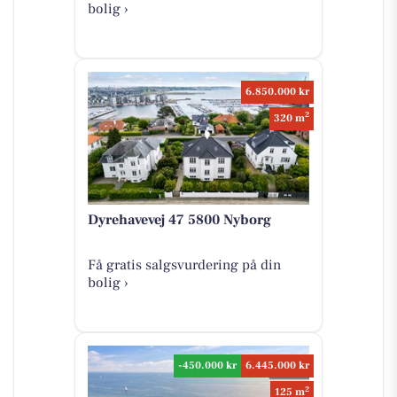
bolig ›
6.850.000 kr
2
320 m
Dyrehavevej 47 5800 Nyborg
Få gratis salgsvurdering på din
bolig ›
-450.000 kr
6.445.000 kr
2
125 m