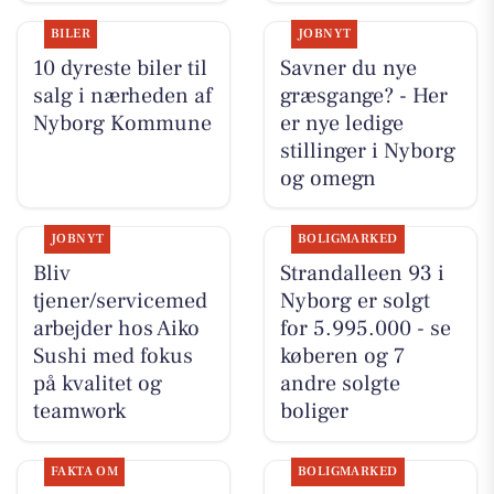
BILER
JOBNYT
10 dyreste biler til
Savner du nye
salg i nærheden af
græsgange? - Her
Nyborg Kommune
er nye ledige
stillinger i Nyborg
og omegn
JOBNYT
BOLIGMARKED
Bliv
Strandalleen 93 i
tjener/servicemed
Nyborg er solgt
arbejder hos Aiko
for 5.995.000 - se
Sushi med fokus
køberen og 7
på kvalitet og
andre solgte
teamwork
boliger
FAKTA OM
BOLIGMARKED