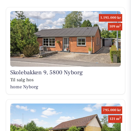
1.195.000 kr
2
109 m
Skolebakken 9, 5800 Nyborg
Til salg hos
home Nyborg
795.000 kr
2
121 m