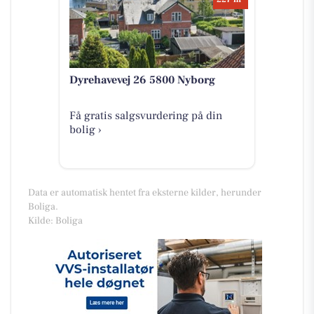
Dyrehavevej 26 5800 Nyborg
Få gratis salgsvurdering på din
bolig ›
Data er automatisk hentet fra eksterne kilder, herunder
Boliga.
Kilde: Boliga