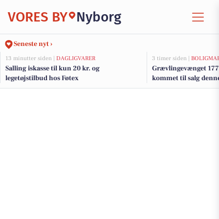
VORES BY
Nyborg
Seneste nyt ›
13 minutter siden |
DAGLIGVARER
3 timer siden |
BOLIGMA
Salling iskasse til kun 20 kr. og
Grævlingevænget 177 
legetøjstilbud hos Føtex
kommet til salg denne
boligerne her.