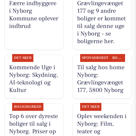
Færre indbyggere
Grævlingevænget
i Nyborg
177 og 9 andre
Kommune oplever
boliger er kommet
indbrud
til salg denne uge
i Nyborg - se
boligerne her.
DET SKER
SPONSORERET
BOLIGMARKED
Kommende Uge i
Til salg hos home
Nyborg: Skydning,
Nyborg:
AI-teknologi og
Grævlingevænget
Kultur
177, 5800 Nyborg
BOLIGMARKED
DET SKER
Top 6 over dyreste
Oplev weekenden i
boliger til salg i
Nyborg: Film,
Nyborg. Priser op
teater og