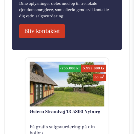
Dine oplysninger deles med op til tre lokale
ejendomsmæglere, som efterfølgende vil kontakte
dig vedr. salgsvurdering.
Bliv kontaktet
-755.000 kr
5.995.000 kr
2
65 m
Østerø Strandvej 13 5800 Nyborg
Få gratis salgsvurdering på din
bolig ›