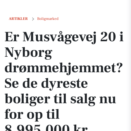
Er Musvågevej 20 i Nyborg drømmehjemmet? Se de dyreste boliger til s
ARTIKLER
Boligmarked
Er Musvågevej 20 i
Nyborg
drømmehjemmet?
Se de dyreste
boliger til salg nu
for op til
8.995.000 kr