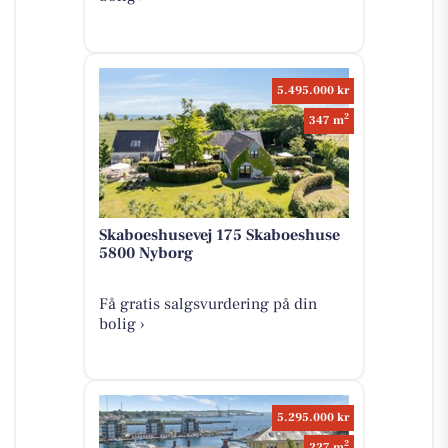
5.495.000 kr
2
347 m
Skaboeshusevej 175 Skaboeshuse
5800 Nyborg
Få gratis salgsvurdering på din
bolig ›
5.295.000 kr
2
227 m