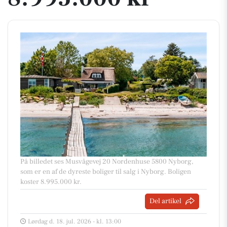
På billedet ses Musvågevej 20 Nordenhuse 5800 Nyborg,
som er en af de dyreste boliger til salg i Nyborg. Boligen
koster 8.995.000 kr.
Del artikel
Lørdag d. 18. jul. 2026 - kl. 13:00